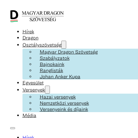
Hírek
Dragon
Osztályszövetség
Magyar Dragon Szövetség
Szabályzatok
Bajnokaink
Ranglisták
Johan Anker Kupa
Egyesület
Versenyek
Hazai versenyek
Nemzetközi versenyek
Versenyeink és díjaink
Média
Hírek