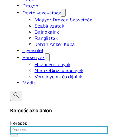
Dragon
Osztályszövetség
Magyar Dragon Szövetség
Szabályzatok
Bajnokaink
Ranglisták
Johan Anker Kupa
Egyesület
Versenyek
Hazai versenyek
Nemzetközi versenyek
Versenyeink és díjaink
Média
Keresés az oldalon
Keresés