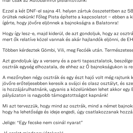
Ezzel a két DNF-el sajna 41. helyen zártuk összetettben az 58
örültek nekünk! Főleg Pista építette a kapcsolatot – ebben a kivi
ígérte, hogy jövőre eljönnek a bajnokságra a Balatonra!
Hogy így lesz-e, majd kiderül, de azt gondoljuk, hogy az osztr
mert ők relatíve közel vannak és akár hajlandók eljönni, d
Többen kérdeztek Gömbi, Vili, meg Fecóék után. Természetese
Azt gondoljuk így a verseny és a parti tapasztalatok, beszélg
osztrák egység elhozatala, de ehhez az Ő bajnokságukon is r
A mezőnyben négy osztrák és egy észt hajó volt még rajtunk k
jövőre erőteljesebben keresik a svájci és olasz osztályt, és s
is hozzájárulhatnánk, ugyanis a közelünkben lehet akkor egy 
pályázaton is nagyobb támogatottságot kapnánk!
Mi azt tervezzük, hogy mind az osztrák, mind a német bajnok
hogy ha lehetősége és ideje engedi, úgy csatlakozzanak hozzá
Jelige: “Egy fecske nem csinál nyarat”
Jó szelet mindannyiótoknak!