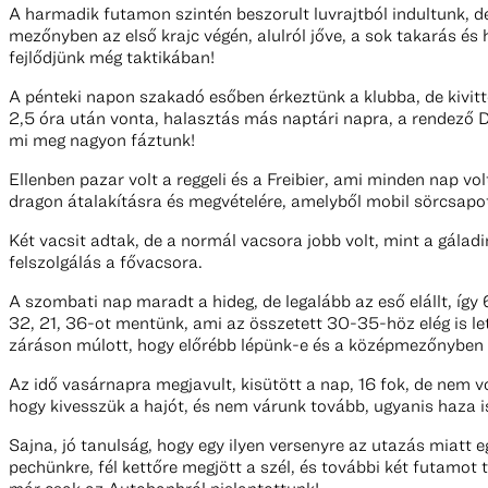
A harmadik futamon szintén beszorult luvrajtból indultunk, de 
mezőnyben az első krajc végén, alulról jőve, a sok takarás és
fejlődjünk még taktikában!
A pénteki napon szakadó esőben érkeztünk a klubba, de kivitt
2,5 óra után vonta, halasztás más naptári napra, a rendező 
mi meg nagyon fáztunk!
Ellenben pazar volt a reggeli és a Freibier, ami minden nap vo
dragon átalakításra és megvételére, amelyből mobil sörcsapot 
Két vacsit adtak, de a normál vacsora jobb volt, mint a gáladi
felszolgálás a fővacsora.
A szombati nap maradt a hideg, de legalább az eső elállt, íg
32, 21, 36-ot mentünk, ami az összetett 30-35-höz elég is let
záráson múlott, hogy előrébb lépünk-e és a középmezőnyben 
Az idő vasárnapra megjavult, kisütött a nap, 16 fok, de nem vo
hogy kivesszük a hajót, és nem várunk tovább, ugyanis haza is 
Sajna, jó tanulság, hogy egy ilyen versenyre az utazás miatt e
pechünkre, fél kettőre megjött a szél, és további két futamo
már csak az Autobanhról pislantottunk!