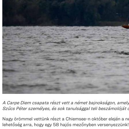
A Carpe Diem csapata részt vett a német bajnokságon, amelye
Szűcs Péter személyes, és sok tanulsággal teli beszámolóját 
Nagy örömmel vettünk részt a Chiemsee-n október elején a né
lehetőség arra, hogy egy 58 hajós mezőnyben versenyezzünk!