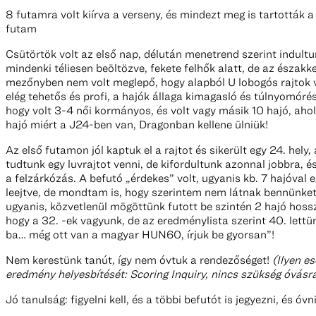
8 futamra volt kiírva a verseny, és mindezt meg is tartották a
futam
Csütörtök volt az első nap, délután menetrend szerint indultunk
mindenki téliesen beöltözve, fekete felhők alatt, de az északk
mezőnyben nem volt meglepő, hogy alapból U lobogós rajtok v
elég tehetős és profi, a hajók állaga kimagasló és túlnyomóré
hogy volt 3-4 női kormányos, és volt vagy másik 10 hajó, ahol h
hajó miért a J24-ben van, Dragonban kellene ülniük!
Az első futamon jól kaptuk el a rajtot és sikerült egy 24. he
tudtunk egy luvrajtot venni, de kifordultunk azonnal jobbra, 
a felzárkózás. A befutó „érdekes” volt, ugyanis kb. 7 hajóval
leejtve, de mondtam is, hogy szerintem nem látnak bennünket 
ugyanis, közvetlenül mögöttünk futott be szintén 2 hajó hoss
hogy a 32. -ek vagyunk, de az eredménylista szerint 40. lett
ba… még ott van a magyar HUN60, írjuk be gyorsan”!
Nem kerestünk tanút, így nem óvtuk a rendezőséget!
(Ilyen e
eredmény helyesbítését: Scoring Inquiry, nincs szükség óvásr
Jó tanulság: figyelni kell, és a többi befutót is jegyezni, és 