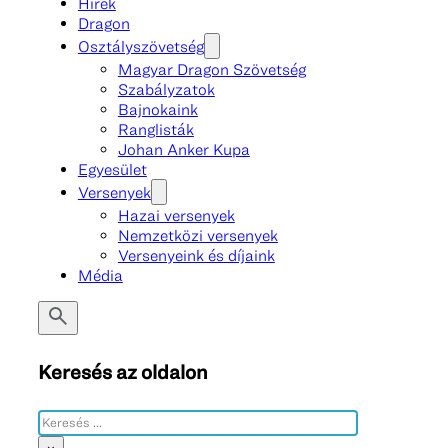
Hírek
Dragon
Osztályszövetség
Magyar Dragon Szövetség
Szabályzatok
Bajnokaink
Ranglisták
Johan Anker Kupa
Egyesület
Versenyek
Hazai versenyek
Nemzetközi versenyek
Versenyeink és díjaink
Média
Keresés az oldalon
Keresés