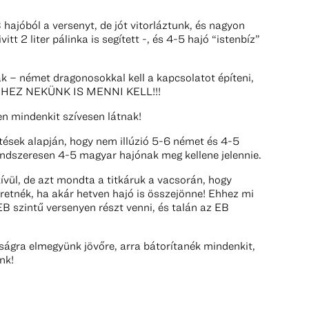
 hajóból a versenyt, de jót vitorláztunk, és nagyon
tt 2 liter pálinka is segített -, és 4-5 hajó “istenbíz”
ák – német dragonosokkal kell a kapcsolatot építeni,
e EHHEZ NEKÜNK IS MENNI KELL!!!
n mindenkit szívesen látnak!
etések alapján, hogy nem illúzió 5-6 német és 4-5
endszeresen 4-5 magyar hajónak meg kellene jelennie.
ívül, de azt mondta a titkáruk a vacsorán, hogy
zeretnék, ha akár hetven hajó is összejönne! Ehhez mi
EB szintű versenyen részt venni, és talán az EB
ságra elmegyünk jövőre, arra bátorítanék mindenkit,
nk!