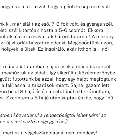
 négy nap alatt azzal, hogy a pénteki nap nem volt
 ki, már elállt az eső, 7-8 fok volt, és gyenge szél,
eleti szél kitartóan hozta a 5-6 csomót. Ekkora
oltak, és le is csavartak három futamot! A mezőny
szt új vitorlát húzott mindenki. Meglepődtünk azon,
ölgyek is ültek! Ez inspiráló, akár itthon is – női
ly, a második futamban sajna csak a második sorból
és meghúztuk az oldalt, így sikerült a középmezőnybe
 együtt futottunk be azzal, hogy egy hajót megfogtunk
a felírásnál a takarások miatt. Sajna igazam lett,
zon belül 8 hajó és én a befutónál azt számoltam,
ünk. Szerintem a 8 hajó után kaptak észbe, hogy “hű
setben közvetlenül a rendezőségtől lehet kérni az
a – a szerkesztő megjegyzése.)
óvni, mert ez a végelszámolásnál nem mindegy!