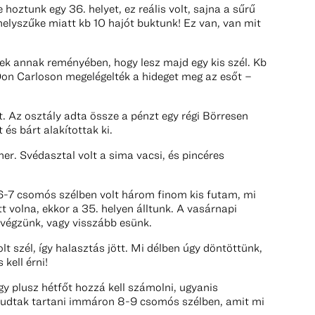
hoztunk egy 36. helyet, ez reális volt, sajna a sűrű
 helyszűke miatt kb 10 hajót buktunk! Ez van, van mit
ek annak reményében, hogy lesz majd egy kis szél. Kb
Don Carloson megelégelték a hideget meg az esőt –
lt. Az osztály adta össze a pénzt egy régi Börresen
és bárt alakítottak ki.
ner. Svédasztal volt a sima vacsi, és pincéres
y 6-7 csomós szélben volt három finom kis futam, mi
t volna, ekkor a 35. helyen álltunk. A vasárnapi
végzünk, vagy visszább esünk.
lt szél, így halasztás jött. Mi délben úgy döntöttünk,
kell érni!
gy plusz hétfőt hozzá kell számolni, ugyanis
t tudtak tartani immáron 8-9 csomós szélben, amit mi